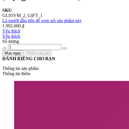
SKU
GL05VM_2_GIFT_1
Là người đầu tiên để xem xét sản phẩm này
1.992.000 ₫
Yêu thích
Yêu thích
Số lượng
Mua ngay
Thêm vào giỏ
DÀNH RIÊNG CHO BẠN
Thông tin sản phẩm
Thông tin thêm