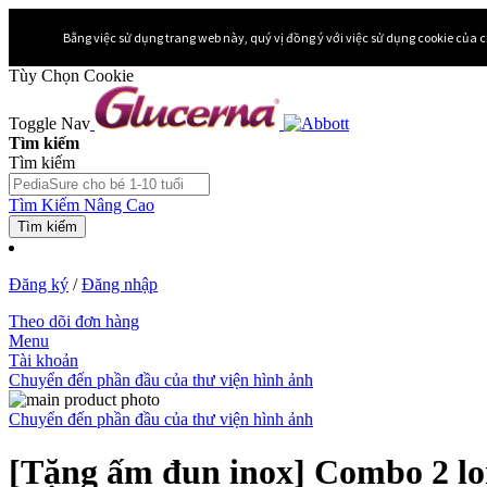
Bằng việc sử dụng trang web này, quý vị đồng ý với việc sử dụng cookie của c
Tùy Chọn Cookie
Toggle Nav
Tìm kiếm
Tìm kiếm
Tìm Kiếm Nâng Cao
Tìm kiếm
Đăng ký
/
Đăng nhập
Theo dõi đơn hàng
Menu
Tài khoản
Chuyển đến phần đầu của thư viện hình ảnh
Chuyển đến phần đầu của thư viện hình ảnh
[Tặng ấm đun inox] Combo 2 lo