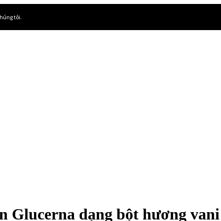
húng tôi.
n Glucerna dạng bột hương vani